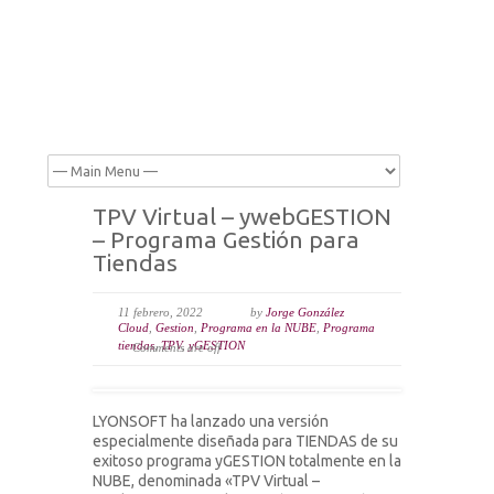
TPV Virtual – ywebGESTION
– Programa Gestión para
Tiendas
11 febrero, 2022
by
Jorge González
Cloud
,
Gestion
,
Programa en la NUBE
,
Programa
tiendas
,
TPV
,
yGESTION
Comments are off
LYONSOFT ha lanzado una versión
especialmente diseñada para TIENDAS de su
exitoso programa yGESTION totalmente en la
NUBE, denominada «TPV Virtual –