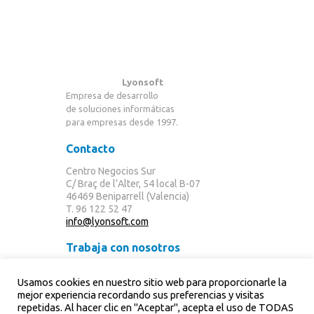
¿Hablamos?
Lyonsoft
Empresa de desarrollo
de soluciones informáticas
para empresas desde 1997.
Contacto
Centro Negocios Sur
C/ Braç de l’Alter, 54 local B-07
46469 Beniparrell (Valencia)
T. 96 122 52 47
info@lyonsoft.com
Trabaja con nosotros
Lyonsoft desea contar con personas que
Usamos cookies en nuestro sitio web para proporcionarle la
quieran desempeñar todo su potencial en un
mejor experiencia recordando sus preferencias y visitas
trabajo que les llene y motive.
repetidas. Al hacer clic en "Aceptar", acepta el uso de TODAS
Contacta ahora con nosotros.