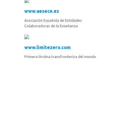
www.aesece.es
Asociación Española de Entidades
Colaboradoras de la Enseñanza
www.limitezero.com
Primera tirolina transfronteriza del mundo
Soluciones
informáticas
desde
1997
Responder
de
forma