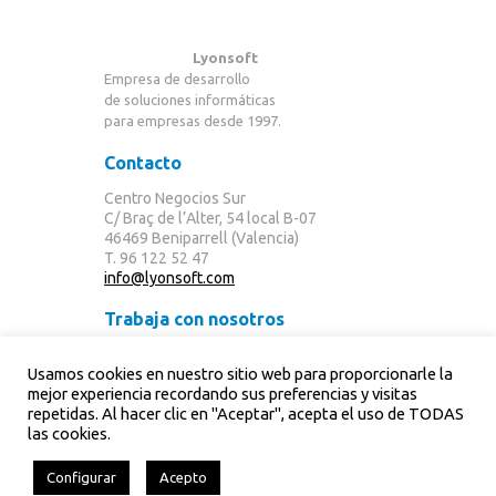
Lyonsoft
Empresa de desarrollo
de soluciones informáticas
para empresas desde 1997.
Contacto
Centro Negocios Sur
C/ Braç de l’Alter, 54 local B-07
46469 Beniparrell (Valencia)
T. 96 122 52 47
info@lyonsoft.com
Trabaja con nosotros
Lyonsoft desea contar con personas que
Usamos cookies en nuestro sitio web para proporcionarle la
quieran desempeñar todo su potencial en un
mejor experiencia recordando sus preferencias y visitas
trabajo que les llene y motive.
repetidas. Al hacer clic en "Aceptar", acepta el uso de TODAS
Contacta ahora con nosotros.
las cookies.
Aviso legal
Configurar
Acepto
|
Política de privacidad